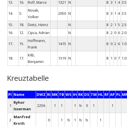
13.
16.
Rolf, Marco
1321
N
8
3
1
4
3.5
Novak,
14.
5.
2050
N
8
3
1
4
3.5
Volker
15.
18.
Dietz, Heinz
N
8
2
1
5
2.5
16.
12.
Cipca, Adrian
N
8
2
0
6
2.0
Hoffmann,
17.
15.
1415
N
8
0
2
6
1.0
Frank
Kilb,
18.
17.
1319
N
8
1
0
7
1.0
Benjamin
Kreuztabelle
Pl
Name
DWZ
RI
MK
TB
WS
IH
RK
DS
TM
HL
RF
AP
PL
M
Ryhor
1
2256
1
1
1
½
0
1
1
Isserman
Manfred
2
0
1
½
1
½
½
1
Kroth