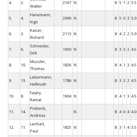
4.
2.
2167
N
8
5
1
2
5.5
Walter
Hanemann,
5.
4.
2090
N
8
5
0
3
5.0
Ingo
Kaiser,
6.
3.
2113
N
8
4
2
2
5.0
Richard
Schneider,
7.
6.
1930
N
8
3
3
2
4.5
Dirk
Mussler,
8.
10.
1836
N
8
4
1
3
4.5
Thomas
Lebermann,
9.
13.
1786
N
8
3
3
2
4.5
Hellmuth
Faqiry,
10.
8.
1904
N
8
4
1
3
4.5
Ramat
Prebeck,
11.
14.
N
8
4
0
4
4.0
Andreas
Lenhart,
12.
11.
1825
N
8
3
1
4
3.5
Paul