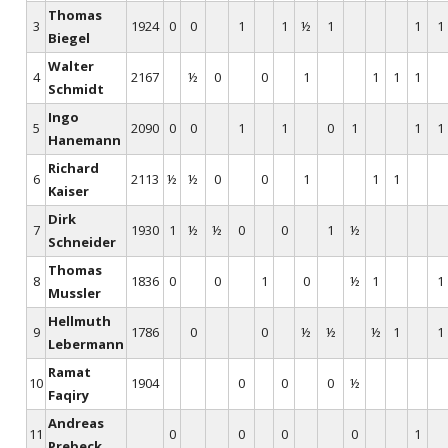
Thomas
3
1924
0
0
1
1
½
1
1
1
Biegel
Walter
4
2167
½
0
0
1
1
1
1
Schmidt
Ingo
5
2090
0
0
1
1
0
1
1
1
Hanemann
Richard
6
2113
½
½
0
0
1
1
1
Kaiser
Dirk
7
1930
1
½
½
0
0
1
½
Schneider
Thomas
8
1836
0
0
1
0
½
1
1
Mussler
Hellmuth
9
1786
0
0
½
½
½
1
1
Lebermann
Ramat
10
1904
0
0
0
½
Faqiry
Andreas
11
0
0
0
0
1
Prebeck