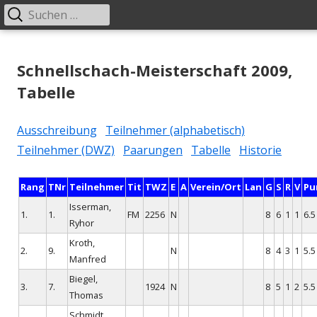
Suchen
Primäres
nach:
Menü
Springe
Schachklub Bad Homburg
zum
Schnellschach-Meisterschaft 2009,
Inhalt
Tabelle
Ausschreibung
Teilnehmer (alphabetisch)
Teilnehmer (DWZ)
Paarungen
Tabelle
Historie
Rang
TNr
Teilnehmer
Tit
TWZ
E
A
Verein/Ort
Lan
G
S
R
V
Pu
Isserman,
1.
1.
FM
2256
N
8
6
1
1
6.5
Ryhor
Kroth,
2.
9.
N
8
4
3
1
5.5
Manfred
Biegel,
3.
7.
1924
N
8
5
1
2
5.5
Thomas
Schmidt,