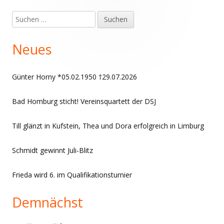
Suchen
Haupt-
nach:
Seitenleiste
Neues
Günter Horny *05.02.1950 †29.07.2026
Bad Homburg sticht! Vereinsquartett der DSJ
Till glänzt in Kufstein, Thea und Dora erfolgreich in Limburg
Schmidt gewinnt Juli-Blitz
Frieda wird 6. im Qualifikationsturnier
Demnächst