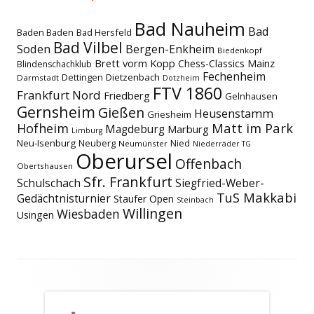
Bad Nauheim
Bad
Baden Baden
Bad Hersfeld
Bad Vilbel
Soden
Bergen-Enkheim
Biedenkopf
Brett vorm Kopp
Chess-Classics Mainz
Blindenschachklub
Fechenheim
Dettingen
Dietzenbach
Darmstadt
Dotzheim
FTV 1860
Frankfurt Nord
Friedberg
Gelnhausen
Gernsheim
Gießen
Heusenstamm
Griesheim
Matt im Park
Hofheim
Magdeburg
Marburg
Limburg
Neu-Isenburg
Neuberg
Nied
Neumünster
Niederräder TG
Oberursel
Offenbach
Obertshausen
Sfr. Frankfurt
Schulschach
Siegfried-Weber-
TuS Makkabi
Gedächtnisturnier
Staufer Open
Steinbach
Willingen
Wiesbaden
Usingen
Footer
Inhalt