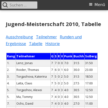
Suchen
Primäres
Menü
nach:
Menü
Springe
Schachklub Bad Homburg
zum
Jugend-Meisterschaft 2010, Tabelle
Inhalt
Ausschreibung
Teilnehmer
Runden und
Ergebnisse
Tabelle
Historie
Rang
Teilnehmer
G
S
R
V
Punk
Buchh
SoBerg
1.
Lenz, Jonas
7
7
0
0
7.0
31.5
31.50
2.
Roider, Thomas
7
6
0
1
6.0
30.0
23.00
3.
Torgashova, Katerina
7
5
0
2
5.0
31.5
18.50
4.
Latta, Claas
7
5
0
2
5.0
27.5
17.00
5.
Torgashov, Alexei
7
4
0
3
4.0
30.5
12.50
5.
Ma, Tommy
7
4
0
3
4.0
30.5
12.50
7.
Ochs, David
7
4
0
3
4.0
27.0
11.00