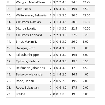
8.
Wangler, Mark-Oliver
7
3
2
2
4.0
24.0
12.25
9.
Latta, Niels
7
4
0
3
4.0
19.5
8.50
10.
Wältermann, Sebastian
7
3
1
3
3.5
30.0
13.50
11.
Gleumes, Damian
7
3
1
3
3.5
30.0
10.00
12.
Dittrich, Lauritz
7
3
1
3
3.5
22.5
10.00
13.
Gleumes, Lennard
7
2
2
3
3.0
27.5
9.25
14.
Ernst, Maximilian
7
3
0
4
3.0
26.0
8.00
15.
Dengler, Rron
7
3
0
4
3.0
23.0
8.00
16.
Fallouh, Philippe
7
3
0
4
3.0
19.5
6.00
17.
Tychyna, Violetta
7
3
0
4
3.0
19.0
4.50
18.
Reißmann, Johannes
7
3
0
4
3.0
17.0
4.50
19.
Beliakov, Alexander
7
2
1
4
2.5
16.5
4.00
20.
Rose, Florian
7
2
0
5
2.0
19.5
2.00
21.
Rose, Sebastian
7
1
0
6
1.0
17.5
0.00
22.
Freilos
7
0
0
7
0.0
19.0
0.00