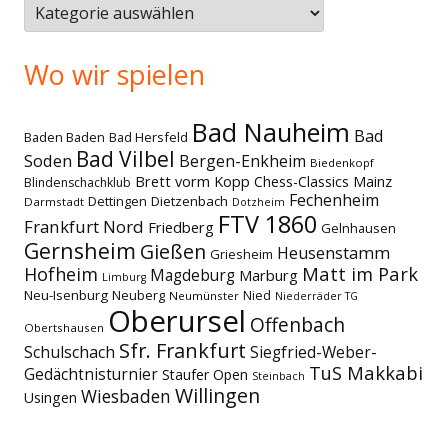
Themen
Wo wir spielen
Bad Nauheim
Bad
Baden Baden
Bad Hersfeld
Bad Vilbel
Soden
Bergen-Enkheim
Biedenkopf
Brett vorm Kopp
Chess-Classics Mainz
Blindenschachklub
Fechenheim
Dettingen
Dietzenbach
Darmstadt
Dotzheim
FTV 1860
Frankfurt Nord
Friedberg
Gelnhausen
Gernsheim
Gießen
Heusenstamm
Griesheim
Matt im Park
Hofheim
Magdeburg
Marburg
Limburg
Neu-Isenburg
Neuberg
Nied
Neumünster
Niederräder TG
Oberursel
Offenbach
Obertshausen
Sfr. Frankfurt
Schulschach
Siegfried-Weber-
TuS Makkabi
Gedächtnisturnier
Staufer Open
Steinbach
Willingen
Wiesbaden
Usingen