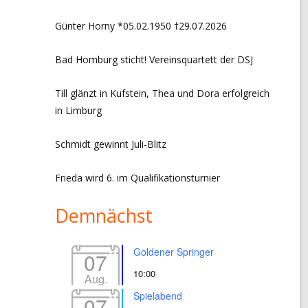
CHRONIK VORSITZ + EVENTS
Günter Horny *05.02.1950 †29.07.2026
LINKS
Bad Homburg sticht! Vereinsquartett der DSJ
IMPRESSUM
Till glänzt in Kufstein, Thea und Dora erfolgreich
ffice 365
In neuem Fenster öffnen
Outlook Live
In neuem Fe
DATENSCHUTZERKLÄRUNG
in Limburg
Schmidt gewinnt Juli-Blitz
Frieda wird 6. im Qualifikationsturnier
Demnächst
Goldener Springer
07
10:00
Aug.
Spielabend
07