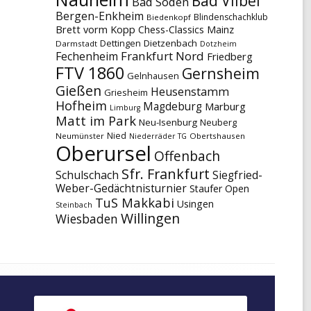
Bad Vilbel
Bad Soden
Bergen-Enkheim
Blindenschachklub
Biedenkopf
Brett vorm Kopp
Chess-Classics Mainz
Dettingen
Dietzenbach
Darmstadt
Dotzheim
Frankfurt Nord
Fechenheim
Friedberg
FTV 1860
Gernsheim
Gelnhausen
Gießen
Heusenstamm
Griesheim
Hofheim
Magdeburg
Marburg
Limburg
Matt im Park
Neu-Isenburg
Neuberg
Nied
Neumünster
Obertshausen
Niederräder TG
Oberursel
Offenbach
Sfr. Frankfurt
Schulschach
Siegfried-
Weber-Gedächtnisturnier
Staufer Open
TuS Makkabi
Usingen
Steinbach
Willingen
Wiesbaden