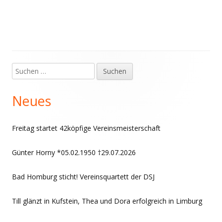
Suchen
Haupt-
nach:
Seitenleiste
Neues
Freitag startet 42köpfige Vereinsmeisterschaft
Günter Horny *05.02.1950 †29.07.2026
Bad Homburg sticht! Vereinsquartett der DSJ
Till glänzt in Kufstein, Thea und Dora erfolgreich in Limburg