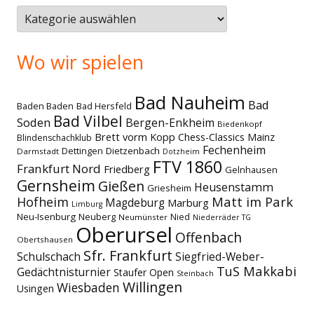
Themen
Wo wir spielen
Bad Nauheim
Bad
Baden Baden
Bad Hersfeld
Bad Vilbel
Soden
Bergen-Enkheim
Biedenkopf
Brett vorm Kopp
Chess-Classics Mainz
Blindenschachklub
Fechenheim
Dettingen
Dietzenbach
Darmstadt
Dotzheim
FTV 1860
Frankfurt Nord
Friedberg
Gelnhausen
Gernsheim
Gießen
Heusenstamm
Griesheim
Matt im Park
Hofheim
Magdeburg
Marburg
Limburg
Neu-Isenburg
Neuberg
Nied
Neumünster
Niederräder TG
Oberursel
Offenbach
Obertshausen
Sfr. Frankfurt
Schulschach
Siegfried-Weber-
TuS Makkabi
Gedächtnisturnier
Staufer Open
Steinbach
Willingen
Wiesbaden
Usingen