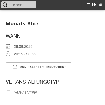
Suchen
Primäres
Menü
nach:
Menü
Springe
Schachklub Bad Homburg
zum
Monats-Blitz
Inhalt
WANN
26.09.2025
20:15 - 23:55
ZUM KALENDER HINZUFÜGEN
ICS herunterladen
In neuem Fenster öffnen
Google Kalender
VERANSTALTUNGSTYP
Vereinsturnier