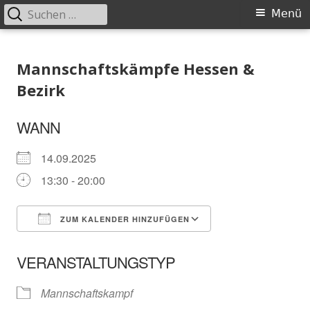
Suchen
Primäres
Menü
nach:
Menü
Springe
Schachklub Bad Homburg
zum
Mannschaftskämpfe Hessen &
Inhalt
Bezirk
WANN
14.09.2025
13:30 - 20:00
ZUM KALENDER HINZUFÜGEN
ICS herunterladen
In neuem Fenster öffnen
Google Kalender
VERANSTALTUNGSTYP
Mannschaftskampf