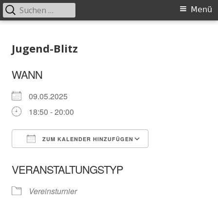
Suchen
Primäres
Menü
nach:
Menü
Springe
Schachklub Bad Homburg
zum
Jugend-Blitz
Inhalt
WANN
09.05.2025
18:50 - 20:00
ZUM KALENDER HINZUFÜGEN
ICS herunterladen
In neuem Fenster öffnen
Google Kalender
VERANSTALTUNGSTYP
Vereinsturnier