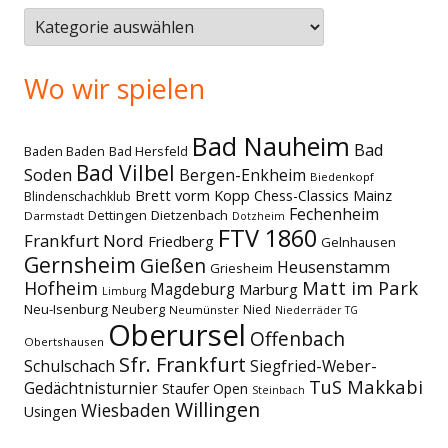
Themen
Wo wir spielen
Bad Nauheim
Bad
Baden Baden
Bad Hersfeld
Bad Vilbel
Soden
Bergen-Enkheim
Biedenkopf
Brett vorm Kopp
Chess-Classics Mainz
Blindenschachklub
Fechenheim
Dettingen
Dietzenbach
Darmstadt
Dotzheim
FTV 1860
Frankfurt Nord
Friedberg
Gelnhausen
Gernsheim
Gießen
Heusenstamm
Griesheim
Matt im Park
Hofheim
Magdeburg
Marburg
Limburg
Neu-Isenburg
Neuberg
Nied
Neumünster
Niederräder TG
Oberursel
Offenbach
Obertshausen
Sfr. Frankfurt
Schulschach
Siegfried-Weber-
TuS Makkabi
Gedächtnisturnier
Staufer Open
Steinbach
Willingen
Wiesbaden
Usingen