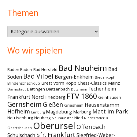
Themen
Themen
Wo wir spielen
Bad Nauheim
Bad
Baden Baden
Bad Hersfeld
Bad Vilbel
Soden
Bergen-Enkheim
Biedenkopf
Brett vorm Kopp
Chess-Classics Mainz
Blindenschachklub
Fechenheim
Dettingen
Dietzenbach
Darmstadt
Dotzheim
FTV 1860
Frankfurt Nord
Friedberg
Gelnhausen
Gernsheim
Gießen
Heusenstamm
Griesheim
Matt im Park
Hofheim
Magdeburg
Marburg
Limburg
Neu-Isenburg
Neuberg
Nied
Neumünster
Niederräder TG
Oberursel
Offenbach
Obertshausen
Sfr. Frankfurt
Schulschach
Siegfried-Weber-