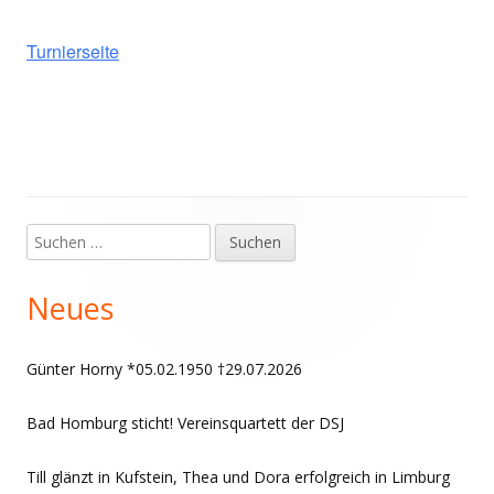
Turnierseite
Suchen
Haupt-
nach:
Seitenleiste
Neues
Günter Horny *05.02.1950 †29.07.2026
Bad Homburg sticht! Vereinsquartett der DSJ
Till glänzt in Kufstein, Thea und Dora erfolgreich in Limburg