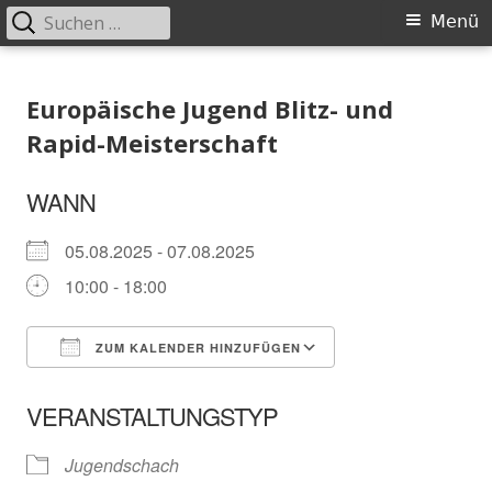
Suchen
Primäres
Menü
nach:
Menü
Springe
Schachklub Bad Homburg
zum
Europäische Jugend Blitz- und
Inhalt
Rapid-Meisterschaft
WANN
05.08.2025 - 07.08.2025
10:00 - 18:00
ZUM KALENDER HINZUFÜGEN
ICS herunterladen
In neuem Fenster öffnen
Google Kalender
VERANSTALTUNGSTYP
Jugendschach