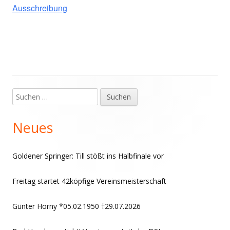
Ausschreibung
Suchen
Haupt-
nach:
Seitenleiste
Neues
Goldener Springer: Till stößt ins Halbfinale vor
Freitag startet 42köpfige Vereinsmeisterschaft
Günter Horny *05.02.1950 †29.07.2026