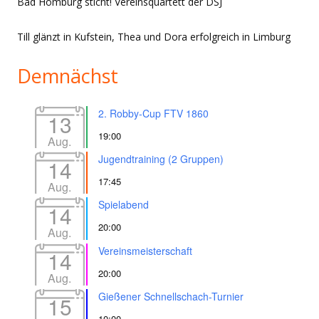
Bad Homburg sticht! Vereinsquartett der DSJ
Till glänzt in Kufstein, Thea und Dora erfolgreich in Limburg
Demnächst
2. Robby-Cup FTV 1860
13
19:00
Aug.
Jugendtraining (2 Gruppen)
14
17:45
Aug.
Spielabend
14
20:00
Aug.
Vereinsmeisterschaft
14
20:00
Aug.
Gießener Schnellschach-Turnier
15
10:00