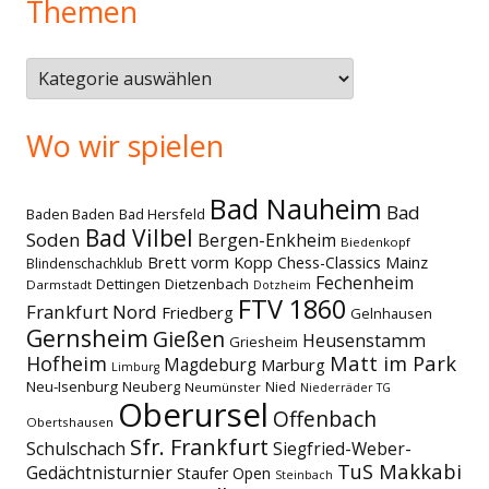
Themen
Themen
Wo wir spielen
Bad Nauheim
Bad
Baden Baden
Bad Hersfeld
Bad Vilbel
Soden
Bergen-Enkheim
Biedenkopf
Brett vorm Kopp
Chess-Classics Mainz
Blindenschachklub
Fechenheim
Dettingen
Dietzenbach
Darmstadt
Dotzheim
FTV 1860
Frankfurt Nord
Friedberg
Gelnhausen
Gernsheim
Gießen
Heusenstamm
Griesheim
Matt im Park
Hofheim
Magdeburg
Marburg
Limburg
Neu-Isenburg
Neuberg
Nied
Neumünster
Niederräder TG
Oberursel
Offenbach
Obertshausen
Sfr. Frankfurt
Schulschach
Siegfried-Weber-
TuS Makkabi
Gedächtnisturnier
Staufer Open
Steinbach