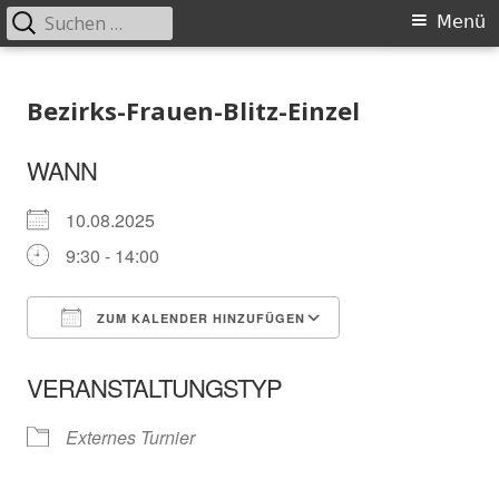
Suchen
Primäres
Menü
nach:
Menü
Springe
Schachklub Bad Homburg
zum
Bezirks-Frauen-Blitz-Einzel
Inhalt
WANN
10.08.2025
9:30 - 14:00
ZUM KALENDER HINZUFÜGEN
ICS herunterladen
In neuem Fenster öffnen
Google Kalender
VERANSTALTUNGSTYP
Externes Turnier