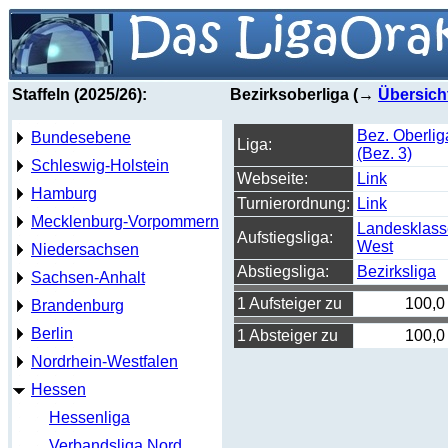
Staffeln (2025/26):
Bezirksoberliga (→
Übersich
Bez. Oberlig
Bundesebene
Liga:
(Bez. 3)
Schleswig-Holstein
Webseite:
Link
Hamburg
Turnierordnung:
Link
Mecklenburg-Vorpommern
Landesklass
Aufstiegsliga:
West
Niedersachsen
Abstiegsliga:
Bezirksliga
Sachsen-Anhalt
1 Aufsteiger zu
100,0
Brandenburg
Berlin
1 Absteiger zu
100,0
Nordrhein-Westfalen
Hessen
Hessenliga
Verbandsliga Nord