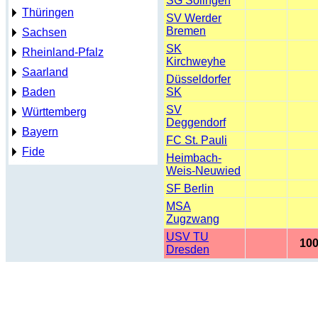
SG Solingen
Thüringen
SV Werder
Bremen
Sachsen
SK
Rheinland-Pfalz
Kirchweyhe
Saarland
Düsseldorfer
Baden
SK
SV
Württemberg
Deggendorf
Bayern
FC St. Pauli
Fide
Heimbach-
Weis-Neuwied
SF Berlin
MSA
Zugzwang
USV TU
100
Dresden