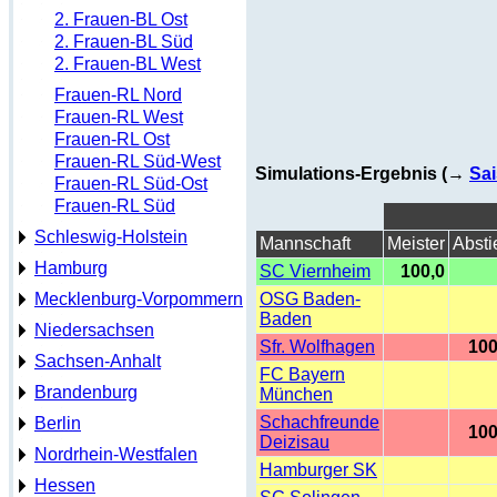
2. Frauen-BL Ost
2. Frauen-BL Süd
2. Frauen-BL West
Frauen-RL Nord
Frauen-RL West
Frauen-RL Ost
Frauen-RL Süd-West
Simulations-Ergebnis (→
Sai
Frauen-RL Süd-Ost
Frauen-RL Süd
Schleswig-Holstein
Mannschaft
Meister
Absti
Hamburg
SC Viernheim
100,0
Mecklenburg-Vorpommern
OSG Baden-
Baden
Niedersachsen
Sfr. Wolfhagen
100
Sachsen-Anhalt
FC Bayern
Brandenburg
München
Schachfreunde
Berlin
100
Deizisau
Nordrhein-Westfalen
Hamburger SK
Hessen