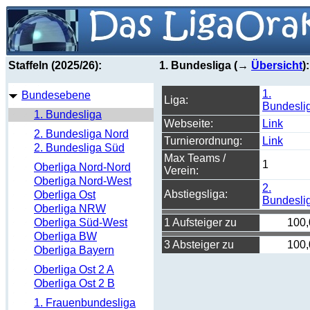
Staffeln (2025/26):
1. Bundesliga (→
Übersicht
):
1.
Bundesebene
Liga:
Bundesli
1. Bundesliga
Webseite:
Link
2. Bundesliga Nord
Turnierordnung:
Link
2. Bundesliga Süd
Max Teams /
1
Oberliga Nord-Nord
Verein:
Oberliga Nord-West
2.
Abstiegsliga:
Oberliga Ost
Bundesli
Oberliga NRW
Oberliga Süd-West
1 Aufsteiger zu
100
Oberliga BW
3 Absteiger zu
100
Oberliga Bayern
Oberliga Ost 2 A
Oberliga Ost 2 B
1. Frauenbundesliga