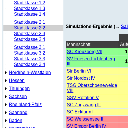
Stadtklasse 1.2
Stadtklasse 1.3
Stadtklasse 1.4
Stadtklasse 2.1
Simulations-Ergebnis (→
Sai
Stadtklasse 2.2
Stadtklasse 2.3
Stadtklasse 2.4
Mannschaft
Auf
Stadtklasse 3.1
SC Kreuzberg VII
1
Stadtklasse 3.2
Stadtklasse 3.3
SV Friesen-Lichtenberg
1
III
Stadtklasse 3.4
Sfr Berlin VI
Nordrhein-Westfalen
Sfr Nordost IV
Hessen
TSG Oberschoeneweide
Thüringen
VIII
Sachsen
SSV Rotation V
Rheinland-Pfalz
SC Zugzwang III
SG Eckturm I
Saarland
SG Weissensee II
Baden
SV Empor Berlin IV