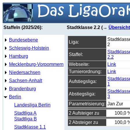
Staffeln (2025/26):
Stadtklasse 2.2 (→
Übersicht
Stadtklass
Bundesebene
Liga:
2
Schleswig-Holstein
Stadtklass
Staffel:
Hamburg
2.2
Mecklenburg-Vorpommern
Webseite:
Link
Turnierordnung:
Link
Niedersachsen
Stadtklass
Sachsen-Anhalt
Aufstiegsliga:
1
Brandenburg
Stadtklass
Abstiegsliga:
3
Berlin
Parametrisierung:
Jan Zur
Landesliga Berlin
Stadtliga A
2 Aufsteiger zu
100,0 
Stadtliga B
2 Absteiger zu
100,0 
Stadtklasse 1.1