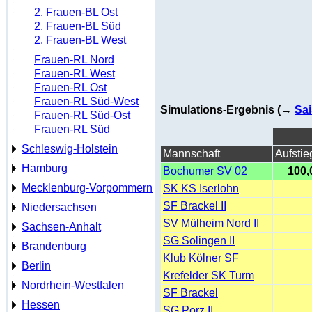
2. Frauen-BL Ost
2. Frauen-BL Süd
2. Frauen-BL West
Frauen-RL Nord
Frauen-RL West
Frauen-RL Ost
Frauen-RL Süd-West
Simulations-Ergebnis (→
Sai
Frauen-RL Süd-Ost
Frauen-RL Süd
Schleswig-Holstein
Mannschaft
Aufstie
Hamburg
Bochumer SV 02
100,
Mecklenburg-Vorpommern
SK KS Iserlohn
SF Brackel II
Niedersachsen
SV Mülheim Nord II
Sachsen-Anhalt
SG Solingen II
Brandenburg
Klub Kölner SF
Berlin
Krefelder SK Turm
Nordrhein-Westfalen
SF Brackel
Hessen
SG Porz II