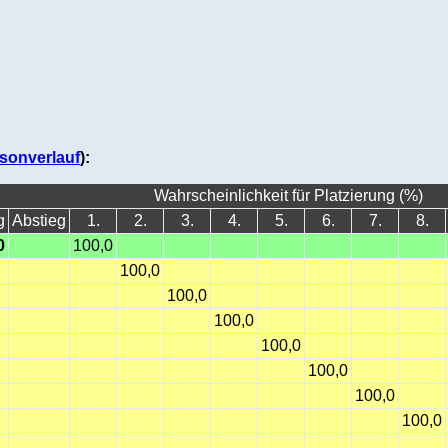
sonverlauf
):
Wahrscheinlichkeit für Platzierung (%)
g
Abstieg
1.
2.
3.
4.
5.
6.
7.
8.
0
100,0
100,0
100,0
100,0
100,0
100,0
100,0
100,0