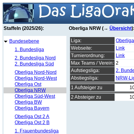
Staffeln (2025/26):
Oberliga NRW (→
Übersicht
)
Liga:
Oberlig
Bundesebene
Webseite:
Link
1. Bundesliga
Turnierordnung:
Link
2. Bundesliga Nord
Max Teams / Verein:
2
2. Bundesliga Süd
Aufstiegsliga:
2. Bunde
Oberliga Nord-Nord
Abstiegsliga:
NRW-Li
Oberliga Nord-West
Oberliga Ost
1 Aufsteiger zu
1
Oberliga NRW
Oberliga Süd-West
2 Absteiger zu
1
Oberliga BW
Oberliga Bayern
Oberliga Ost 2 A
Oberliga Ost 2 B
1. Frauenbundesliga