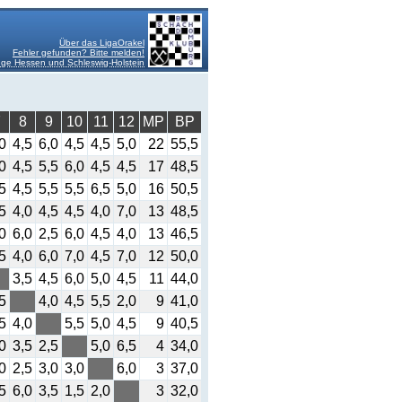
Über das LigaOrakel
Fehler gefunden? Bitte melden!
ge Hessen und Schleswig-Holstein
7
8
9
10
11
12
MP
BP
0
4,5
6,0
4,5
4,5
5,0
22
55,5
0
4,5
5,5
6,0
4,5
4,5
17
48,5
5
4,5
5,5
5,5
6,5
5,0
16
50,5
5
4,0
4,5
4,5
4,0
7,0
13
48,5
0
6,0
2,5
6,0
4,5
4,0
13
46,5
5
4,0
6,0
7,0
4,5
7,0
12
50,0
3,5
4,5
6,0
5,0
4,5
11
44,0
5
4,0
4,5
5,5
2,0
9
41,0
5
4,0
5,5
5,0
4,5
9
40,5
0
3,5
2,5
5,0
6,5
4
34,0
0
2,5
3,0
3,0
6,0
3
37,0
5
6,0
3,5
1,5
2,0
3
32,0