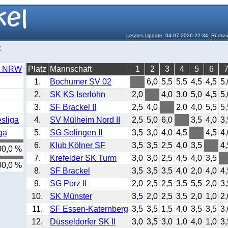
Letztes Update:
04.07.2026 22:34,
Rückzü
:
a NRW
Platz
Mannschaft
1
2
3
4
5
6
1.
Bochumer SV 02
6,0
5,5
5,5
4,5
4,5
5,
2.
SK KS Iserlohn
2,0
4,0
3,0
5,0
4,5
5,
3.
SF Brackel II
2,5
4,0
2,0
4,0
5,5
5,
sliga
4.
SV Mülheim Nord II
2,5
5,0
6,0
3,5
4,0
3,
ga
5.
SG Solingen II
3,5
3,0
4,0
4,5
4,5
4,
6.
Klub Kölner SF
3,5
3,5
2,5
4,0
3,5
4,
00,0 %
7.
Krefelder SK Turm
3,0
3,0
2,5
4,5
4,0
3,5
00,0 %
8.
SF Brackel
3,5
3,5
3,5
4,0
2,0
4,0
4,
9.
SG Porz II
2,0
2,5
2,5
3,5
5,5
2,0
3,
10.
SK Münster
3,5
2,0
2,5
3,5
2,0
1,0
2,
11.
SF Essen-Katernberg
3,5
3,5
1,5
4,0
3,5
3,5
3,
12.
Düsseldorfer SK II
3,0
3,5
3,0
1,0
4,0
1,0
3,