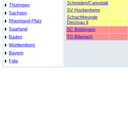
Schmiden/Cannstatt
Thüringen
SV Hockenheim
Sachsen
Schachfreunde
Rheinland-Pfalz
Deizisau II
Saarland
SC Böblingen
TG Biberach
Baden
Württemberg
Bayern
Fide