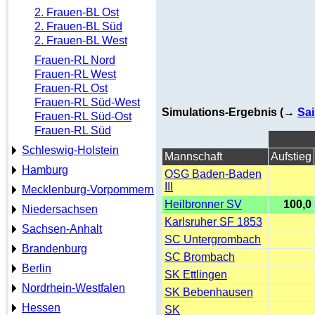
2. Frauen-BL Ost
2. Frauen-BL Süd
2. Frauen-BL West
Frauen-RL Nord
Frauen-RL West
Frauen-RL Ost
Frauen-RL Süd-West
Simulations-Ergebnis (→
Sai
Frauen-RL Süd-Ost
Frauen-RL Süd
Schleswig-Holstein
Mannschaft
Aufstieg
Hamburg
OSG Baden-Baden
III
Mecklenburg-Vorpommern
Heilbronner SV
100,0
Niedersachsen
Karlsruher SF 1853
Sachsen-Anhalt
SC Untergrombach
Brandenburg
SC Brombach
Berlin
SK Ettlingen
Nordrhein-Westfalen
SK Bebenhausen
Hessen
SK