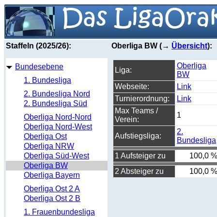
Staffeln (2025/26):
Oberliga BW (→
Übersicht
):
Oberliga
Bundesebene
Liga:
BW
1. Bundesliga
Webseite:
Link
2. Bundesliga Nord
Turnierordnung:
Link
2. Bundesliga Süd
Max Teams /
1
Oberliga Nord-Nord
Verein:
Oberliga Nord-West
2.
Aufstiegsliga:
Oberliga Ost
Bundesliga
Oberliga NRW
Oberliga Süd-West
1 Aufsteiger zu
100,0 
Oberliga BW
2 Absteiger zu
100,0 
Oberliga Bayern
Oberliga Ost 2 A
Oberliga Ost 2 B
1. Frauenbundesliga