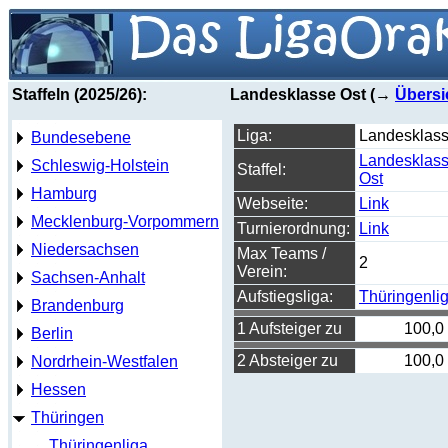
Staffeln (2025/26):
Landesklasse Ost (→
Übersi
Liga:
Landesklas
Bundesebene
Landesklas
Schleswig-Holstein
Staffel:
Ost
Hamburg
Webseite:
Link
Mecklenburg-Vorpommern
Turnierordnung:
Link
Niedersachsen
Max Teams /
2
Verein:
Sachsen-Anhalt
Aufstiegsliga:
Thüringenli
Brandenburg
1 Aufsteiger zu
100,0
Berlin
2 Absteiger zu
100,0
Nordrhein-Westfalen
Hessen
Thüringen
Thüringenliga