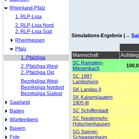
Rheinland-Pfalz
1. RLP-Liga
2. RLP-Liga Nord
2. RLP-Liga Süd
Simulations-Ergebnis (→
Sai
Rheinhessen
Pfalz
Mannschaft
Aufstieg
1. Pfalzliga
SC Ramstein-
100,0
2. Pfalzliga West
Miesenbach
2. Pfalzliga Ost
SC 1997
Bezirksliga West
Lambsheim
Bezirksliga Nordost
SK Landau II
Bezirksliga Südost
SK Kaiserslautern
Saarland
1905 III
SC Schifferstadt
Baden
SC Niedermohr-
Württemberg
Hütschenhausen
Bayern
SG Speyer-
Fide
Schwegenheim