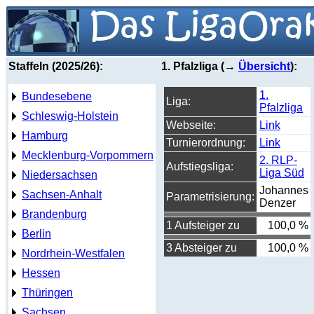
Staffeln (2025/26):
1. Pfalzliga (→
Übersicht
):
1.
Bundesebene
Liga:
Pfalzliga
Schleswig-Holstein
Webseite:
Link
Hamburg
Turnierordnung:
Link
Mecklenburg-Vorpommern
2. RLP-
Aufstiegsliga:
Liga Süd
Niedersachsen
Johannes
Sachsen-Anhalt
Parametrisierung:
Denzer
Brandenburg
1 Aufsteiger zu
100,0 %
Berlin
3 Absteiger zu
100,0 %
Nordrhein-Westfalen
Hessen
Thüringen
Sachsen