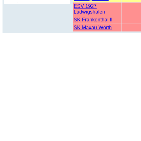
ESV 1927
Ludwigshafen
SK Frankenthal III
SK Maxau-Wörth