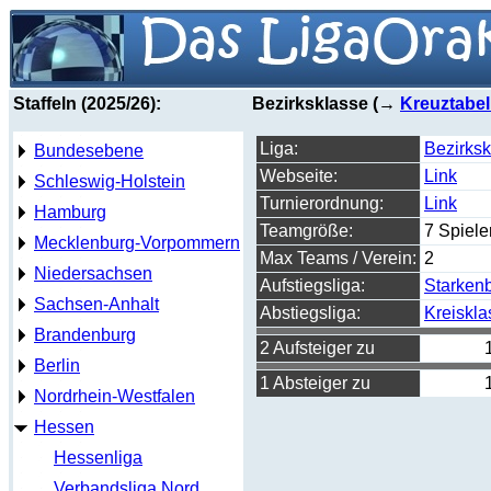
Staffeln (2025/26):
Bezirksklasse (→
Kreuztabel
Liga:
Bezirksk
Bundesebene
Webseite:
Link
Schleswig-Holstein
Turnierordnung:
Link
Hamburg
Teamgröße:
7 Spiele
Mecklenburg-Vorpommern
Max Teams / Verein:
2
Niedersachsen
Aufstiegsliga:
Starkenb
Sachsen-Anhalt
Abstiegsliga:
Kreiskla
Brandenburg
2 Aufsteiger zu
Berlin
1 Absteiger zu
Nordrhein-Westfalen
Hessen
Hessenliga
Verbandsliga Nord