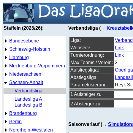
Staffeln (2025/26):
Verbandsliga (→
Kreuztabell
Liga:
Verband
Bundesebene
Webseite:
Link
Schleswig-Holstein
Turnierordnung:
Link
Hamburg
Max Teams / Verein:
2
Mecklenburg-Vorpommern
Aufstiegsliga:
Oberliga
Niedersachsen
Abstiegsliga:
Landesl
Sachsen-Anhalt
Parametrisierung:
Reyk Sc
Verbandsliga
1 Aufsteiger zu
Landesliga A
2 Absteiger zu
Landesliga B
Brandenburg
Berlin
Saisonverlauf (→
Simulation
Nordrhein-Westfalen