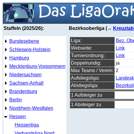
Staffeln (2025/26):
Bezirksoberliga (→
Kreuztab
Liga:
Bez. Obe
Bundesebene
Webseite:
Link
Schleswig-Holstein
Turnierordnung:
Link
Hamburg
Doppelrundig:
ja
Mecklenburg-Vorpommern
Max Teams / Verein:
2
Niedersachsen
Aufstiegsliga:
Landesk
Sachsen-Anhalt
Abstiegsliga:
Bezirksl
Brandenburg
1 Aufsteiger zu
Berlin
1 Absteiger zu
Nordrhein-Westfalen
Hessen
Hessenliga
Verbandsliga Nord