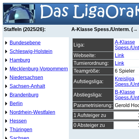
Staffeln (2025/26):
A-Klasse Spess./Unterm. (→
A-Klasse
Bundesebene
Liga:
Spess./Unt
Schleswig-Holstein
Webseite:
Link
Hamburg
Turnierordnung:
Link
Mecklenburg-Vorpommern
Teamgröße:
6 Spieler
Niedersachsen
Kreisliga
Aufstiegsliga:
Spess./Unt
Sachsen-Anhalt
B-Klasse
Brandenburg
Abstiegsliga:
Spess./Unt
Berlin
Parametrisierung:
Gerold Ho
Nordrhein-Westfalen
1 Aufsteiger zu
Hessen
0 Absteiger zu
Thüringen
Sachsen