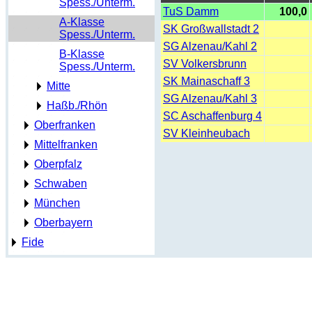
Spess./Unterm.
TuS Damm
100,0
A-Klasse
SK Großwallstadt 2
Spess./Unterm.
SG Alzenau/Kahl 2
B-Klasse
SV Volkersbrunn
Spess./Unterm.
SK Mainaschaff 3
Mitte
SG Alzenau/Kahl 3
Haßb./Rhön
SC Aschaffenburg 4
Oberfranken
SV Kleinheubach
Mittelfranken
Oberpfalz
Schwaben
München
Oberbayern
Fide