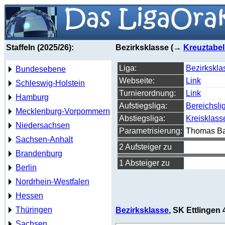
Staffeln (2025/26):
Bezirksklasse (→
Kreuztabel
Liga:
Bezirkskla
Bundesebene
Webseite:
Link
Schleswig-Holstein
Turnierordnung:
Link
Hamburg
Aufstiegsliga:
Bereichsli
Mecklenburg-Vorpommern
Abstiegsliga:
Kreisklass
Niedersachsen
Parametrisierung:
Thomas Ba
Sachsen-Anhalt
2 Aufsteiger zu
Brandenburg
1 Absteiger zu
Berlin
Nordrhein-Westfalen
Hessen
Thüringen
Bezirksklasse
, SK Ettlingen 
Sachsen