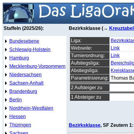
Staffeln (2025/26):
Bezirksklasse (→
Kreuztabel
Liga:
Bezirkskla
Bundesebene
Webseite:
Link
Schleswig-Holstein
Turnierordnung:
Link
Hamburg
Aufstiegsliga:
Bereichsli
Mecklenburg-Vorpommern
Abstiegsliga:
Kreisklass
Niedersachsen
Parametrisierung:
Thomas Ba
Sachsen-Anhalt
2 Aufsteiger zu
Brandenburg
1 Absteiger zu
Berlin
Nordrhein-Westfalen
Hessen
Thüringen
Bezirksklasse
, SF Zeutern 1:
Sachsen