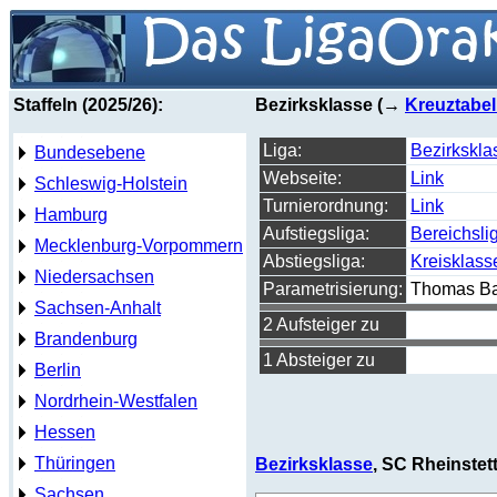
Staffeln (2025/26):
Bezirksklasse (→
Kreuztabel
Liga:
Bezirkskla
Bundesebene
Webseite:
Link
Schleswig-Holstein
Turnierordnung:
Link
Hamburg
Aufstiegsliga:
Bereichsli
Mecklenburg-Vorpommern
Abstiegsliga:
Kreisklass
Niedersachsen
Parametrisierung:
Thomas Ba
Sachsen-Anhalt
2 Aufsteiger zu
Brandenburg
1 Absteiger zu
Berlin
Nordrhein-Westfalen
Hessen
Thüringen
Bezirksklasse
, SC Rheinstet
Sachsen