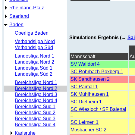
Rheinland-Pfalz
Saarland
Baden
Oberliga Baden
Simulations-Ergebnis (→
Sai
Verbandsliga Nord
Verbandsliga Süd
Landesliga Nord 1
Mannschaft
Au
Landesliga Nord 2
SV Walldorf 4
Landesliga Süd 1
SC Rohrbach-Boxberg 1
Landesliga Süd 2
SK Sandhausen 2
Bereichsliga Nord 1
SC Paimar 1
Bereichsliga Nord 2
SK Mühlhausen 1
Bereichsliga Nord 3
Bereichsliga Nord 4
SC Dielheim 1
Bereichsliga Süd 1
SC Wiesloch / SF Baiertal
Bereichsliga Süd 2
1
Bereichsliga Süd 3
SC Leimen 1
Bereichsliga Süd 4
Mosbacher SC 2
Karlsruhe