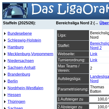
Staffeln (2025/26):
Bereichsliga Nord 2 (→
Über
Bereichsli
Bundesebene
Liga:
Nord
Schleswig-Holstein
Bereichsli
Staffel:
Hamburg
Nord 2
Mecklenburg-Vorpommern
Webseite:
Link
Turnierordnung:
Link
Niedersachsen
Max Teams /
Sachsen-Anhalt
2
Verein:
Brandenburg
Landeslig
Aufstiegsliga:
Nord
Berlin
Thomas
Nordrhein-Westfalen
Parametrisierung:
Batton
Hessen
1 Aufsteiger zu
100,0
Thüringen
2 Absteiger zu
100,0
Sachsen