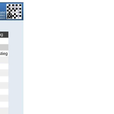
rakel
lden!
stein
ng
stieg