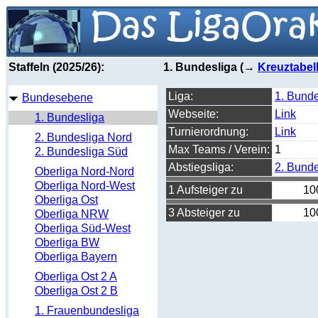
Staffeln (2025/26):
1. Bundesliga (→
Kreuztabel
Liga:
1. Bunde
Bundesebene
Webseite:
Link
1. Bundesliga
Turnierordnung:
Link
2. Bundesliga Nord
Max Teams / Verein:
1
2. Bundesliga Süd
Abstiegsliga:
2. Bunde
Oberliga Nord-Nord
Oberliga Nord-West
1 Aufsteiger zu
10
Oberliga Ost
3 Absteiger zu
10
Oberliga NRW
Oberliga Süd-West
Oberliga BW
Oberliga Bayern
Oberliga Ost 2 A
Oberliga Ost 2 B
1. Frauenbundesliga