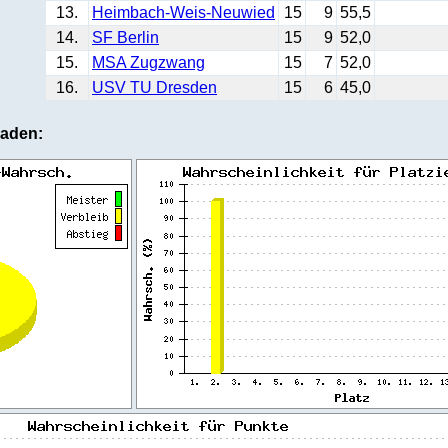
13.
Heimbach-Weis-Neuwied
15
9
55,5
14.
SF Berlin
15
9
52,0
15.
MSA Zugzwang
15
7
52,0
16.
USV TU Dresden
15
6
45,0
aden: