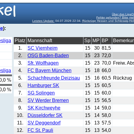
Über das LigaO
Fehler gefunden? Bitte me
Letztes Update:
04.07.2026 22:34,
Rückzüge Hessen und Schleswig-Hol
le
):
sliga
Platz
Mannschaft
Sp
MP
BP
Bemerku
1.
SC Viernheim
15
30
81,5
2.
OSG Baden-Baden
15
23
72,0
3.
Sfr. Wolfhagen
15
23
70,0
Freiw. Ab
sliga
4.
FC Bayern München
15
18
66,0
5.
Schachfreunde Deizisau
15
16
60,5
Rückzug
0,0 %
6.
Hamburger SK
15
15
60,5
0,0 %
7.
SG Solingen
15
15
60,0
8.
SV Werder Bremen
15
15
56,5
9.
SK Kirchweyhe
15
14
59,0
10.
Düsseldorfer SK
15
14
58,0
11.
SV Deggendorf
15
13
57,5
12.
FC St. Pauli
15
13
54,0