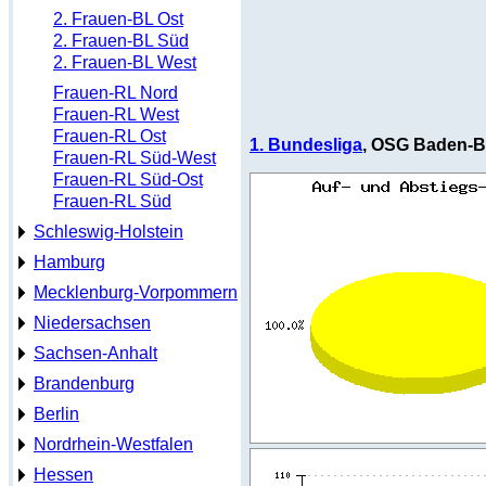
2. Frauen-BL Ost
2. Frauen-BL Süd
2. Frauen-BL West
Frauen-RL Nord
Frauen-RL West
Frauen-RL Ost
1. Bundesliga
, OSG Baden-B
Frauen-RL Süd-West
Frauen-RL Süd-Ost
Frauen-RL Süd
Schleswig-Holstein
Hamburg
Mecklenburg-Vorpommern
Niedersachsen
Sachsen-Anhalt
Brandenburg
Berlin
Nordrhein-Westfalen
Hessen