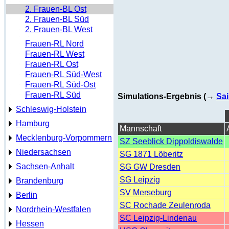
2. Frauen-BL Ost
2. Frauen-BL Süd
2. Frauen-BL West
Frauen-RL Nord
Frauen-RL West
Frauen-RL Ost
Frauen-RL Süd-West
Frauen-RL Süd-Ost
Frauen-RL Süd
Simulations-Ergebnis (→
Sai
Schleswig-Holstein
Hamburg
Mannschaft
Mecklenburg-Vorpommern
SZ Seeblick Dippoldiswalde
Niedersachsen
SG 1871 Löberitz
Sachsen-Anhalt
SG GW Dresden
SG Leipzig
Brandenburg
SV Merseburg
Berlin
SC Rochade Zeulenroda
Nordrhein-Westfalen
SC Leipzig-Lindenau
Hessen