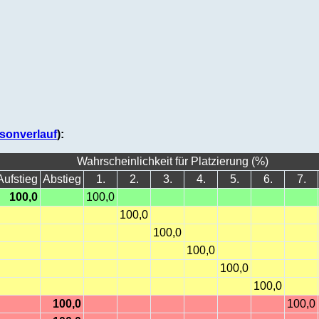
sonverlauf
):
Wahrscheinlichkeit für Platzierung (%)
Aufstieg
Abstieg
1.
2.
3.
4.
5.
6.
7.
100,0
100,0
100,0
100,0
100,0
100,0
100,0
100,0
100,0