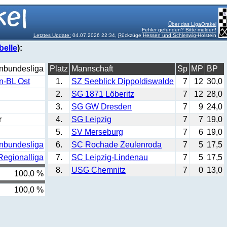
Über das LigaOrakel
Fehler gefunden? Bitte melden!
Letztes Update:
04.07.2026 22:34,
Rückzüge Hessen und Schleswig-Holstein
belle
):
enbundesliga
Platz
Mannschaft
Sp
MP
BP
n-BL Ost
1.
SZ Seeblick Dippoldiswalde
7
12
30,0
2.
SG 1871 Löberitz
7
12
28,0
3.
SG GW Dresden
7
9
24,0
r
4.
SG Leipzig
7
7
19,0
5.
SV Merseburg
7
6
19,0
enbundesliga
6.
SC Rochade Zeulenroda
7
5
17,5
Regionalliga
7.
SC Leipzig-Lindenau
7
5
17,5
8.
USG Chemnitz
7
0
13,0
100,0 %
100,0 %