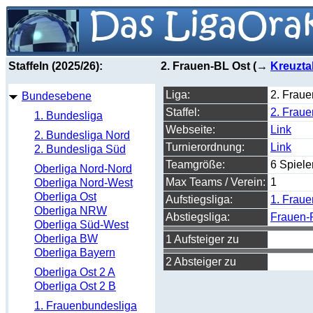
Staffeln (2025/26):
2. Frauen-BL Ost (→
Kreuzta
Liga:
2. Frau
Bundesebene
Staffel:
2. Fraue
1. Bundesliga
Webseite:
Link
2. Bundesliga Nord
Turnierordnung:
Link
2. Bundesliga Süd
Teamgröße:
6 Spiele
Oberliga Nord-Nord
Max Teams / Verein:
1
Oberliga Nord-West
Oberliga Ost
Aufstiegsliga:
1. Frau
Oberliga NRW
Abstiegsliga:
Frauen-
Oberliga Süd-West
Oberliga BW
1 Aufsteiger zu
Oberliga Bayern
2 Absteiger zu
Oberliga Ost 2 A
Oberliga Ost 2 B
1. Frauenbundesliga