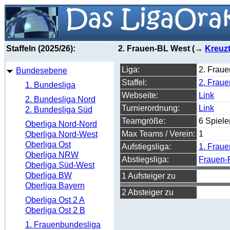
Staffeln (2025/26):
2. Frauen-BL West (→
Kreuzt
Liga:
2. Frau
Bundesebene
Staffel:
2. Frau
1. Bundesliga
Webseite:
Link
2. Bundesliga Nord
Turnierordnung:
Link
2. Bundesliga Süd
Teamgröße:
6 Spiele
Oberliga Nord-Nord
Max Teams / Verein:
1
Oberliga Nord-West
Oberliga Ost
Aufstiegsliga:
1. Frau
Oberliga NRW
Abstiegsliga:
Frauen-
Oberliga Süd-West
Oberliga BW
1 Aufsteiger zu
Oberliga Bayern
2 Absteiger zu
Oberliga Ost 2 A
Oberliga Ost 2 B
1. Frauenbundesliga