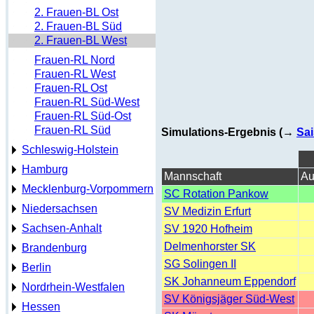
2. Frauen-BL Ost
2. Frauen-BL Süd
2. Frauen-BL West
Frauen-RL Nord
Frauen-RL West
Frauen-RL Ost
Frauen-RL Süd-West
Frauen-RL Süd-Ost
Frauen-RL Süd
Simulations-Ergebnis (→
Sai
Schleswig-Holstein
Hamburg
Mannschaft
Au
Mecklenburg-Vorpommern
SC Rotation Pankow
Niedersachsen
SV Medizin Erfurt
Sachsen-Anhalt
SV 1920 Hofheim
Delmenhorster SK
Brandenburg
SG Solingen II
Berlin
SK Johanneum Eppendorf
Nordrhein-Westfalen
SV Königsjäger Süd-West
Hessen