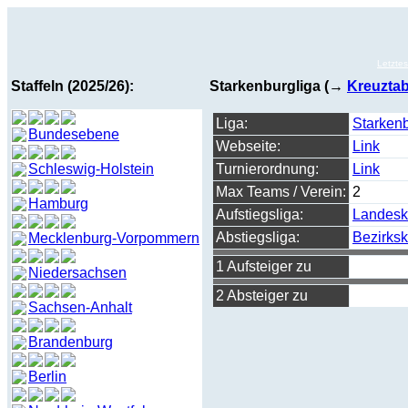
Letzte
Staffeln (2025/26):
Starkenburgliga (→
Kreuztab
Liga:
Starkenb
Bundesebene
Webseite:
Link
Schleswig-Holstein
Turnierordnung:
Link
Max Teams / Verein:
2
Hamburg
Aufstiegsliga:
Landesk
Abstiegsliga:
Bezirksk
Mecklenburg-Vorpommern
1 Aufsteiger zu
Niedersachsen
2 Absteiger zu
Sachsen-Anhalt
Brandenburg
Berlin