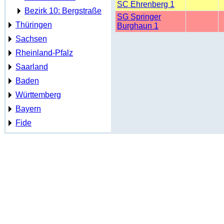
SC Ehrenberg 1
Bezirk 10: Bergstraße
SG Springer
Thüringen
Burghaun 1
Sachsen
Rheinland-Pfalz
Saarland
Baden
Württemberg
Bayern
Fide