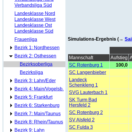
Verbandsliga Süd
Landesklasse Nord
Landesklasse West
Landesklasse Ost
Landesklasse Süd
Simulations-Ergebnis (→
Sai
Frauenliga
Bezirk 1: Nordhessen
Bezirk 2: Osthessen
Mannschaft
Aufstieg
A
Bezirksoberliga
SC Rotenburg 1
100,0
Bezirksliga
SC Langenbieber
Landeck
Bezirk 3: Lahn/Eder
Schenkleng 1
Bezirk 4: Main/Vogelsb.
SVG Lauterbach 1
Bezirk 5: Frankfurt
SK Turm Bad
Hersfeld 2
Bezirk 6: Starkenburg
SC Rotenburg 2
Bezirk 7: Main/Taunus
SV Alsfeld 2
Bezirk 8: Rhein/Taunus
SC Fulda 3
Bezirk 9: Lahn