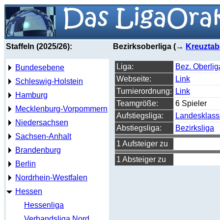
Staffeln (2025/26):
Bezirksoberliga (→
Kreuztab
Liga:
Bez. Oberlig
Bundesebene
Webseite:
Link
Schleswig-Holstein
Turnierordnung:
Link
Hamburg
Teamgröße:
6 Spieler
Mecklenburg-Vorpommern
Aufstiegsliga:
Landesklass
Niedersachsen
Abstiegsliga:
Bezirksliga
Sachsen-Anhalt
1 Aufsteiger zu
Brandenburg
1 Absteiger zu
Berlin
Nordrhein-Westfalen
Hessen
Hessenliga
Verbandsliga Nord