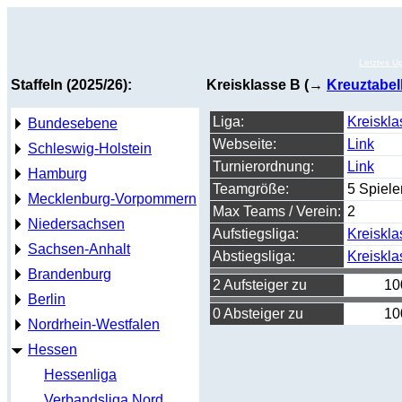
Letztes U
Staffeln (2025/26):
Kreisklasse B (→
Kreuztabel
Liga:
Kreiskla
Bundesebene
Webseite:
Link
Schleswig-Holstein
Turnierordnung:
Link
Hamburg
Teamgröße:
5 Spiele
Mecklenburg-Vorpommern
Max Teams / Verein:
2
Niedersachsen
Aufstiegsliga:
Kreiskla
Sachsen-Anhalt
Abstiegsliga:
Kreiskla
Brandenburg
2 Aufsteiger zu
10
Berlin
0 Absteiger zu
10
Nordrhein-Westfalen
Hessen
Hessenliga
Verbandsliga Nord