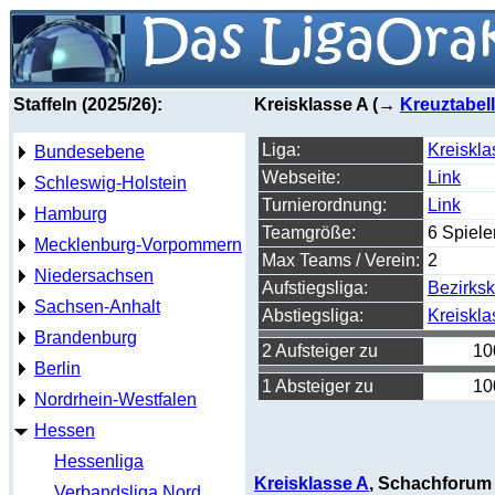
Staffeln (2025/26):
Kreisklasse A (→
Kreuztabel
Liga:
Kreiskla
Bundesebene
Webseite:
Link
Schleswig-Holstein
Turnierordnung:
Link
Hamburg
Teamgröße:
6 Spiele
Mecklenburg-Vorpommern
Max Teams / Verein:
2
Niedersachsen
Aufstiegsliga:
Bezirksk
Sachsen-Anhalt
Abstiegsliga:
Kreiskla
Brandenburg
2 Aufsteiger zu
10
Berlin
1 Absteiger zu
10
Nordrhein-Westfalen
Hessen
Hessenliga
Kreisklasse A
, Schachforum
Verbandsliga Nord