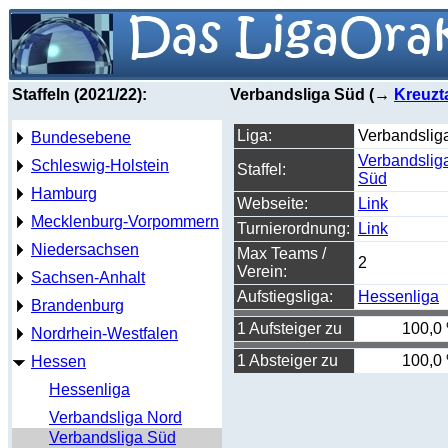
Staffeln (2021/22):
Verbandsliga Süd (→
Kreuzt
Liga:
Verbandslig
Bundesebene
Verbandslig
Schleswig-Holstein
Staffel:
Süd
Hamburg
Webseite:
Link
Mecklenburg-Vorpommern
Turnierordnung:
Link
Niedersachsen
Max Teams /
2
Verein:
Sachsen-Anhalt
Aufstiegsliga:
Hessenliga
Brandenburg
1 Aufsteiger zu
100,0
Nordrhein-Westfalen
1 Absteiger zu
100,0
Hessen
Hessenliga
Verbandsliga Nord
Verbandsliga Süd