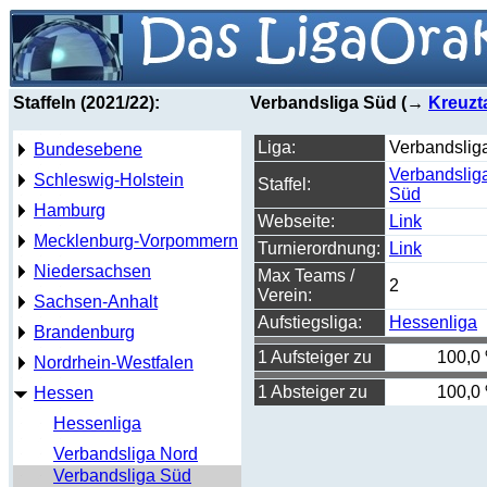
Staffeln (2021/22):
Verbandsliga Süd (→
Kreuzt
Liga:
Verbandslig
Bundesebene
Verbandslig
Schleswig-Holstein
Staffel:
Süd
Hamburg
Webseite:
Link
Mecklenburg-Vorpommern
Turnierordnung:
Link
Niedersachsen
Max Teams /
2
Verein:
Sachsen-Anhalt
Aufstiegsliga:
Hessenliga
Brandenburg
1 Aufsteiger zu
100,0
Nordrhein-Westfalen
1 Absteiger zu
100,0
Hessen
Hessenliga
Verbandsliga Nord
Verbandsliga Süd