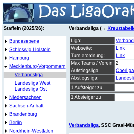
Staffeln (2025/26):
Verbandsliga (→
Kreuztabell
Liga:
Verbands
Bundesebene
Webseite:
Link
Schleswig-Holstein
Turnierordnung:
Link
Hamburg
Max Teams / Verein:
2
Mecklenburg-Vorpommern
Aufstiegsliga:
Oberlig
Verbandsliga
Abstiegsliga:
Landesl
Landesliga West
1 Aufsteiger zu
Landesliga Ost
1 Absteiger zu
Niedersachsen
Sachsen-Anhalt
Brandenburg
Berlin
Verbandsliga
, SSC Graal-Mür
Nordrhein-Westfalen