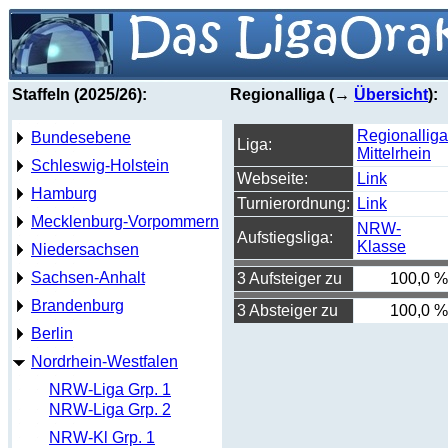
Staffeln (2025/26):
Regionalliga (→
Übersicht
):
Regionalliga
Bundesebene
Liga:
Mittelrhein
Schleswig-Holstein
Webseite:
Link
Hamburg
Turnierordnung:
Link
Mecklenburg-Vorpommern
NRW-
Aufstiegsliga:
Klasse
Niedersachsen
Sachsen-Anhalt
3 Aufsteiger zu
100,0 %
Brandenburg
3 Absteiger zu
100,0 %
Berlin
Nordrhein-Westfalen
NRW-Liga Grp. 1
NRW-Liga Grp. 2
NRW-Kl Grp. 1