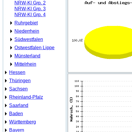
NRW-Kl Grp. 2
NRW-Kl Grp. 3
NRW-Kl Grp. 4
Ruhrgebiet
Niederrhein
Südwestfalen
Ostwestfalen Lippe
Münsterland
Mittelrhein
Hessen
Thüringen
Sachsen
Rheinland-Pfalz
Saarland
Baden
Württemberg
Bayern