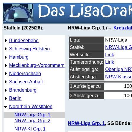
Staffeln (2025/26):
NRW-Liga Grp. 1 (→
Kreuzta
Liga:
NRW-Liga
Bundesebene
Staffel:
NRW-Liga Gr
Schleswig-Holstein
Webseite:
Link
Hamburg
Turnierordnung:
Link
Mecklenburg-Vorpommern
Aufstiegsliga:
Oberliga N
Niedersachsen
Abstiegsliga:
NRW-Klass
Sachsen-Anhalt
1 Aufsteiger zu
100
Brandenburg
3 Absteiger zu
100
Berlin
Nordrhein-Westfalen
NRW-Liga Grp. 1
NRW-Liga Grp. 2
NRW-Liga Grp. 1
, SG Bünde:
NRW-Kl Grp. 1