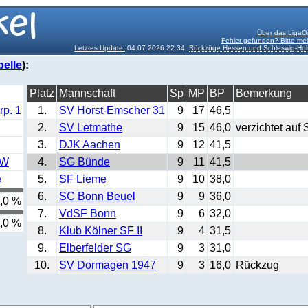
Über das LigaO
Fehler gefunden? Bitte me
Letztes Update:
04.07.2026 22:34,
Rückzüge Hessen und Schleswig-Hol
belle
):
Platz
Mannschaft
Sp
MP
BP
Bemerkung
p. 1
1.
SV Horst-Emscher 31
9
17
46,5
2.
SV Letmathe
9
15
46,0
verzichtet auf
3.
DJK Aachen
9
12
41,5
RW
4.
SG Bünde
9
11
41,5
e
5.
SF Lieme
9
10
38,0
6.
SC Bonn Beuel
9
9
36,0
,0 %
7.
VdSF Bonn
9
6
32,0
,0 %
8.
Klub Kölner SF II
9
4
31,5
9.
Elberfelder SG
9
3
31,0
10.
SV Dormagen 1947
9
3
16,0
Rückzug