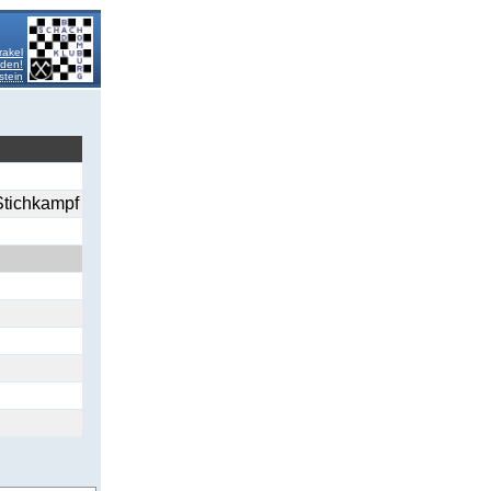
rakel
lden!
stein
 Stichkampf