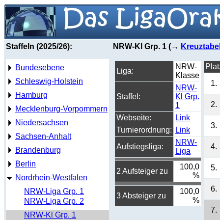
Staffeln (2025/26):
NRW-Kl Grp. 1 (→
Kreuztabel
NRW-
Plat
Bundesebene
Liga:
Klasse
Schleswig-Holstein
1.
NRW-
Hamburg
Staffel:
Kl Grp.
2.
1
Mecklenburg-Vorpommern
Webseite:
Link
Niedersachsen
3.
Turnierordnung:
Link
Sachsen-Anhalt
NRW-
Aufstiegsliga:
4.
Brandenburg
Liga
Berlin
100,0
5.
2 Aufsteiger zu
%
Nordrhein-Westfalen
6.
NRW-Liga Grp. 1
100,0
3 Absteiger zu
%
NRW-Liga Grp. 2
7.
NRW-Kl Grp. 1