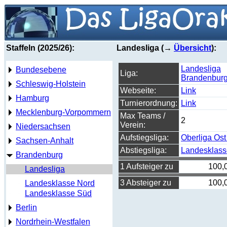
Staffeln (2025/26):
Landesliga (→
Übersicht
):
Landesliga
Bundesebene
Liga:
Brandenbur
Schleswig-Holstein
Webseite:
Link
Hamburg
Turnierordnung:
Link
Mecklenburg-Vorpommern
Max Teams /
2
Verein:
Niedersachsen
Aufstiegsliga:
Oberliga Ost
Sachsen-Anhalt
Abstiegsliga:
Landesklass
Brandenburg
1 Aufsteiger zu
100,
Landesliga
3 Absteiger zu
100,
Landesklasse Nord
Landesklasse Süd
Berlin
Nordrhein-Westfalen