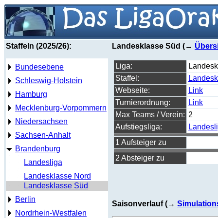
Staffeln (2025/26):
Landesklasse Süd (→
Übers
Liga:
Landesk
Bundesebene
Staffel:
Landesk
Schleswig-Holstein
Webseite:
Link
Hamburg
Turnierordnung:
Link
Mecklenburg-Vorpommern
Max Teams / Verein:
2
Niedersachsen
Aufstiegsliga:
Landesl
Sachsen-Anhalt
1 Aufsteiger zu
Brandenburg
2 Absteiger zu
Landesliga
Landesklasse Nord
Landesklasse Süd
Berlin
Saisonverlauf (→
Simulation
Nordrhein-Westfalen