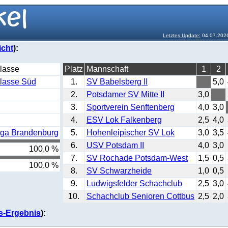
Letztes Update:
04.07.202
icht
):
lasse
Platz
Mannschaft
1
2
lasse Süd
1.
SV Babelsberg II
5,0
2.
Potsdamer SV Mitte II
3,0
3.
Sportverein Senftenberg
4,0
3,0
4.
ESV Lok Falkenberg
2,5
4,0
iga Brandenburg
5.
Hohenleipischer SV Lok
3,0
3,5
6.
USV Potsdam II
4,0
3,0
100,0 %
7.
SV Rochade Potsdam-West
1,5
0,5
100,0 %
8.
SV Schwarzheide
1,0
0,5
9.
Ludwigsfelder Schachclub
2,5
3,0
10.
Schachclub Senioren Cottbus
2,5
2,0
s-Ergebnis
):