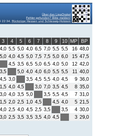
Über das LigaOrakel
Fehler gefunden? Bitte melden!
6 22:34,
Rückzüge Hessen und Schleswig-Holstein
3
4
5
6
7
8
9
10
MP
BP
4,0
5,5
5,0
4,0
6,5
7,0
5,5
5,5
16
48,0
5,0
4,0
4,5
5,0
7,5
7,5
5,0
6,0
15
47,5
4,5
3,5
6,5
5,0
6,5
4,0
5,0
12
42,0
3,5
5,0
4,0
4,0
6,0
5,5
5,5
11
40,0
4,5
3,0
3,5
4,5
5,5
4,0
4,5
9
36,0
1,5
4,0
4,5
3,0
7,0
3,5
4,5
8
35,0
3,0
4,0
3,5
5,0
3,5
5,5
4,5
7
31,0
1,5
2,0
2,5
1,0
4,5
4,5
4,0
5
21,5
4,0
2,5
4,0
4,5
2,5
3,5
3,5
4
30,0
3,0
2,5
3,5
3,5
3,5
4,0
4,5
3
29,0