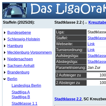
Staffeln (2025/26):
Stadtklasse 2.2 (→
Kreuztabe
Liga:
Stadtklass
Bundesebene
Staffel:
Stadtklass
Schleswig-Holstein
Webseite:
Link
Hamburg
Turnierordnung:
Link
Mecklenburg-Vorpommern
Aufstiegsliga:
Stadtklass
Niedersachsen
Abstiegsliga:
Stadtklass
Sachsen-Anhalt
Parametrisierung:
Jan Zur
Brandenburg
2 Aufsteiger zu
100
Berlin
2 Absteiger zu
100
Landesliga Berlin
Stadtliga A
Stadtliga B
Stadtklasse 2.2
, SC Kreuzber
Stadtklasse 1.1