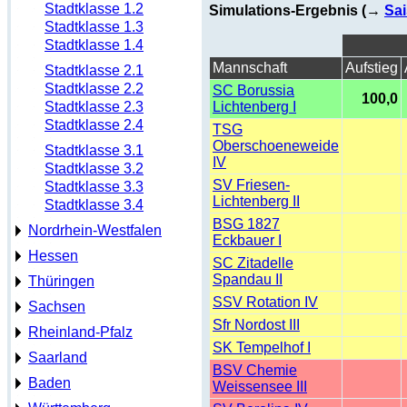
Stadtklasse 1.2
Simulations-Ergebnis (→
Sai
Stadtklasse 1.3
Stadtklasse 1.4
Mannschaft
Aufstieg
Stadtklasse 2.1
Stadtklasse 2.2
SC Borussia
100,0
Stadtklasse 2.3
Lichtenberg I
Stadtklasse 2.4
TSG
Oberschoeneweide
Stadtklasse 3.1
IV
Stadtklasse 3.2
SV Friesen-
Stadtklasse 3.3
Lichtenberg II
Stadtklasse 3.4
BSG 1827
Nordrhein-Westfalen
Eckbauer I
Hessen
SC Zitadelle
Spandau II
Thüringen
SSV Rotation IV
Sachsen
Sfr Nordost III
Rheinland-Pfalz
SK Tempelhof I
Saarland
BSV Chemie
Baden
Weissensee III