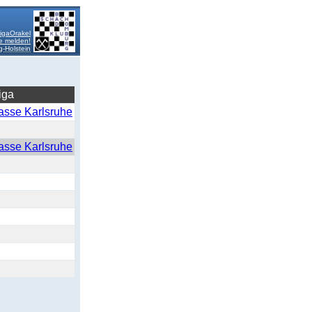
igaOrakel
e melden!
-Holstein
iga
asse Karlsruhe
asse Karlsruhe