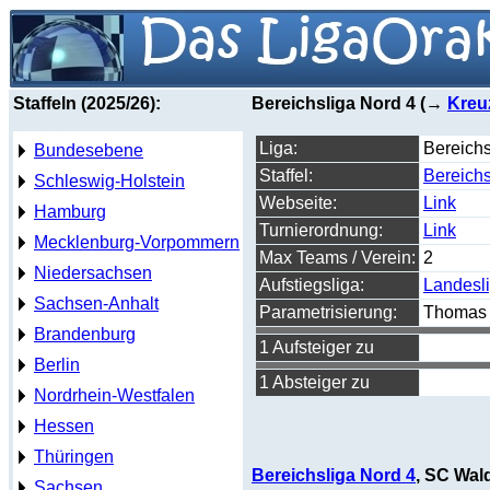
Staffeln (2025/26):
Bereichsliga Nord 4 (→
Kreu
Liga:
Bereichs
Bundesebene
Staffel:
Bereichs
Schleswig-Holstein
Webseite:
Link
Hamburg
Turnierordnung:
Link
Mecklenburg-Vorpommern
Max Teams / Verein:
2
Niedersachsen
Aufstiegsliga:
Landesl
Sachsen-Anhalt
Parametrisierung:
Thomas 
Brandenburg
1 Aufsteiger zu
Berlin
1 Absteiger zu
Nordrhein-Westfalen
Hessen
Thüringen
Bereichsliga Nord 4
, SC Wal
Sachsen