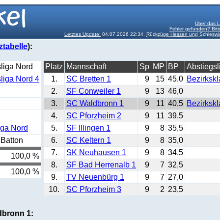
Über das L
Fehler gefunden? Bitt
Letztes Update:
04.07.2026 22:34,
Rückzüge Hessen und Schleswig
ztabelle
):
liga Nord
Platz
Mannschaft
Sp
MP
BP
Abstiegsl
liga Nord 4
1.
SC Bretten 1
9
15
45,0
Bezirkskl
2.
SF Conweiler 1
9
13
46,0
3.
SC Waldbronn 1
9
11
40,5
Bezirkskl
4.
SC Pforzheim 2
9
11
39,5
iga Nord
5.
SF Illingen 1
9
8
35,5
Batton
6.
SC Keltern 1
9
8
35,0
7.
SK Neuhausen 1
9
8
34,5
100,0 %
8.
SF Bad Herrenalb 1
9
7
32,5
100,0 %
9.
TV Neuenbürg 1
9
7
27,0
10.
SC Pforzheim 3
9
2
23,5
dbronn 1: