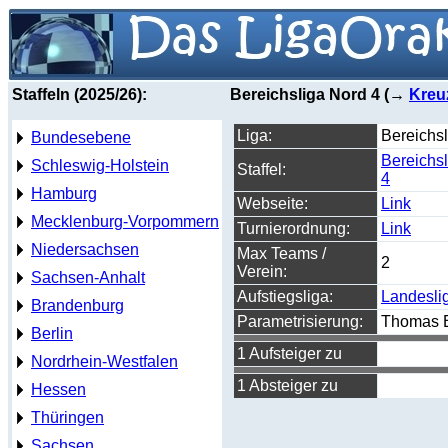
Staffeln (2025/26):
Bereichsliga Nord 4 (→
Kreu
Liga:
Bereichs
Bundesebene
Bereichs
Schleswig-Holstein
Staffel:
4
Hamburg
Webseite:
Link
Mecklenburg-Vorpommern
Turnierordnung:
Link
Niedersachsen
Max Teams /
2
Verein:
Sachsen-Anhalt
Aufstiegsliga:
Landesli
Brandenburg
Parametrisierung:
Thomas B
Berlin
1 Aufsteiger zu
Nordrhein-Westfalen
1 Absteiger zu
Hessen
Thüringen
Sachsen