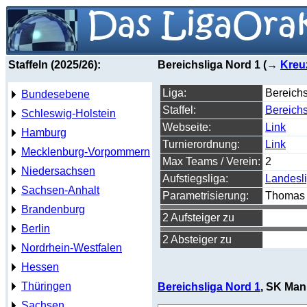
Staffeln (2025/26):
Bereichsliga Nord 1 (→
Kreu
Liga:
Bereichs
Bundesebene
Staffel:
Bereichs
Schleswig-Holstein
Webseite:
Link
Hamburg
Turnierordnung:
Link
Mecklenburg-Vorpommern
Max Teams / Verein:
2
Niedersachsen
Aufstiegsliga:
Landesl
Sachsen-Anhalt
Parametrisierung:
Thomas 
Brandenburg
2 Aufsteiger zu
Berlin
2 Absteiger zu
Nordrhein-Westfalen
Hessen
Thüringen
Bereichsliga Nord 1
, SK Man
Sachsen