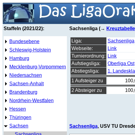
Staffeln (2021/22):
Sachsenliga (→
Kreuztabelle
Liga:
Sachsenliga
Bundesebene
Webseite:
Link
Schleswig-Holstein
Turnierordnung:
Link
Hamburg
Aufstiegsliga:
Oberliga Ost
Mecklenburg-Vorpommern
Abstiegsliga:
1. Landeskl
Niedersachsen
1 Aufsteiger zu
100
Sachsen-Anhalt
2 Absteiger zu
100
Brandenburg
Nordrhein-Westfalen
Hessen
Thüringen
Sachsen
Sachsenliga
, USV TU Dresde
Sachsenliga