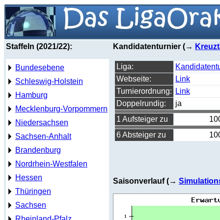
Staffeln (2021/22):
Kandidatenturnier (→
Kreuzt
Liga:
Kandidatentu
Bundesebene
Webseite:
Link
Schleswig-Holstein
Turnierordnung:
Link
Hamburg
Doppelrundig:
ja
Mecklenburg-Vorpommern
1 Aufsteiger zu
10
Niedersachsen
6 Absteiger zu
10
Sachsen-Anhalt
Brandenburg
Nordrhein-Westfalen
Hessen
Saisonverlauf (→
Simulation
Thüringen
Sachsen
Rheinland-Pfalz