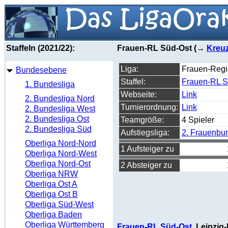
Staffeln (2021/22):
Frauen-RL Süd-Ost (→
Kreuz
Liga:
Frauen-Regi
Bundesebene
Staffel:
Frauen-RL S
1. Bundesliga
Webseite:
Link
2. Bundesliga Nord
Turnierordnung:
Link
2. Bundesliga West
2. Bundesliga Ost
Teamgröße:
4 Spieler
2. Bundesliga Süd
Aufstiegsliga:
2. Frauenbu
Oberliga Nord-Nord
1 Aufsteiger zu
Oberliga Nord-West
Oberliga Nord-Ost
2 Absteiger zu
Oberliga NRW
Oberliga Ost A
Oberliga Ost B
Oberliga Süd-West
Oberliga Baden
Oberliga Württemberg
Frauen-RL Süd-Ost
, Leipzig