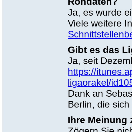
Rohdaten?
Ja, es wurde e
Viele weitere I
Schnittstellen
Gibt es das L
Ja, seit Dezem
https://itunes.
ligaorakel/id
Dank an Sebast
Berlin, die si
Ihre Meinung
Zögern Sie nic