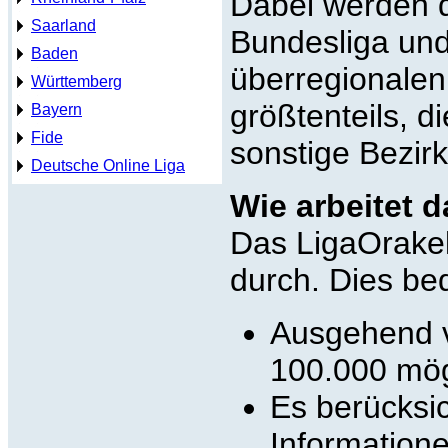
Dabei werden d
Saarland
Bundesliga und
Baden
überregionalen
Württemberg
größtenteils, d
Bayern
Fide
sonstige Bezirk
Deutsche Online Liga
Wie arbeitet 
Das LigaOrakel
durch. Dies be
Ausgehend v
100.000 mög
Es berücksic
Informatione