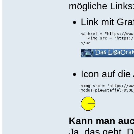
mögliche Links
Link mit Graf
<a href = "https://www
   <img src = "https:/
</a>
Icon auf die
<img src = "https://ww
modus=pie&staffel=DSOL
Kann man auc
Ja, das geht. D