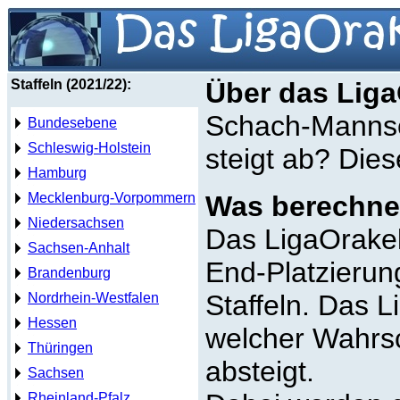
Staffeln (2021/22):
Über das Liga
Schach-Mannsc
Bundesebene
Schleswig-Holstein
steigt ab? Die
Hamburg
Mecklenburg-Vorpommern
Was berechne
Niedersachsen
Das LigaOrakel
Sachsen-Anhalt
End-Platzierun
Brandenburg
Staffeln. Das L
Nordrhein-Westfalen
Hessen
welcher Wahrsc
Thüringen
absteigt.
Sachsen
Rheinland-Pfalz