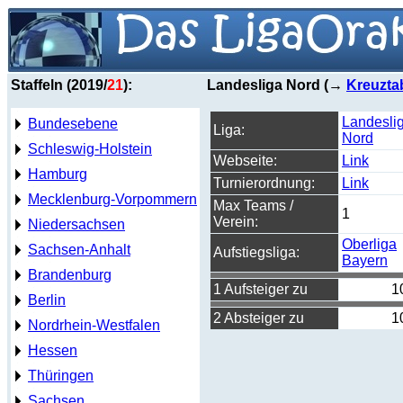
Staffeln (2019/
21
):
Landesliga Nord (→
Kreuzta
Landesli
Bundesebene
Liga:
Nord
Schleswig-Holstein
Webseite:
Link
Hamburg
Turnierordnung:
Link
Mecklenburg-Vorpommern
Max Teams /
1
Verein:
Niedersachsen
Oberliga
Sachsen-Anhalt
Aufstiegsliga:
Bayern
Brandenburg
1 Aufsteiger zu
1
Berlin
2 Absteiger zu
1
Nordrhein-Westfalen
Hessen
Thüringen
Sachsen