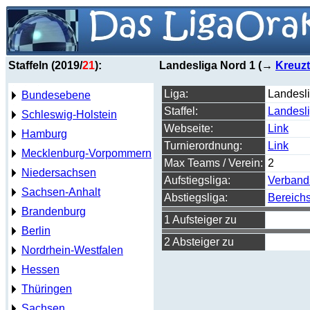
Staffeln (2019/
21
):
Landesliga Nord 1 (→
Kreuzt
Liga:
Landesl
Bundesebene
Staffel:
Landesl
Schleswig-Holstein
Webseite:
Link
Hamburg
Turnierordnung:
Link
Mecklenburg-Vorpommern
Max Teams / Verein:
2
Niedersachsen
Aufstiegsliga:
Verband
Sachsen-Anhalt
Abstiegsliga:
Bereichs
Brandenburg
1 Aufsteiger zu
Berlin
2 Absteiger zu
Nordrhein-Westfalen
Hessen
Thüringen
Sachsen