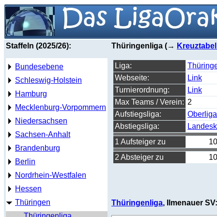
Staffeln (2025/26):
Thüringenliga (→
Kreuztabel
Liga:
Thüringe
Bundesebene
Webseite:
Link
Schleswig-Holstein
Turnierordnung:
Link
Hamburg
Max Teams / Verein:
2
Mecklenburg-Vorpommern
Aufstiegsliga:
Oberliga
Niedersachsen
Abstiegsliga:
Landesk
Sachsen-Anhalt
1 Aufsteiger zu
10
Brandenburg
2 Absteiger zu
10
Berlin
Nordrhein-Westfalen
Hessen
Thüringen
Thüringenliga
, Ilmenauer SV
Thüringenliga